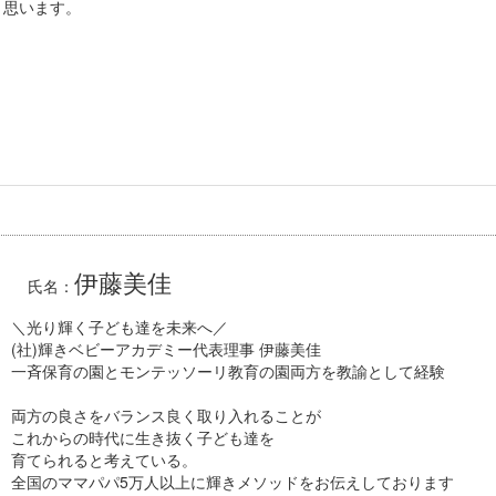
と思います。
伊藤美佳
氏名：
＼光り輝く子ども達を未来へ／
(社)輝きベビーアカデミー代表理事 伊藤美佳
一斉保育の園とモンテッソーリ教育の園両方を教諭として経験
両方の良さをバランス良く取り入れることが
これからの時代に生き抜く子ども達を
育てられると考えている。
全国のママパパ5万人以上に輝きメソッドをお伝えしております