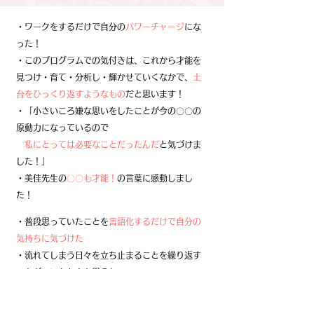
・ワークをするだけで自分の
パワーチャージ
にな
った！
・このプログラムでの気付きは、これから才能を
見つけ・育て・分析し・輝かせていくなかで、
土
台をひっくり返すようなもの
だと思います！
・「小さいころ嫌な思いをしたことが今の〇〇の
原動力になっているので
私にとっては必要なことだったんだ
と気づけま
した！」
​・美佳先生の
〇〇も才能！
の言葉に感動しまし
た！
・普段思っていたことを
言語化するだけで自分の
気持ちに気づけた
・流れてしまう日々を立ち止まることを繰り返す
ことがいいかも！と思えた
・
自分の幅が広がってきた！
・自分の気持ちを
仲間と共有できるのがとてもい