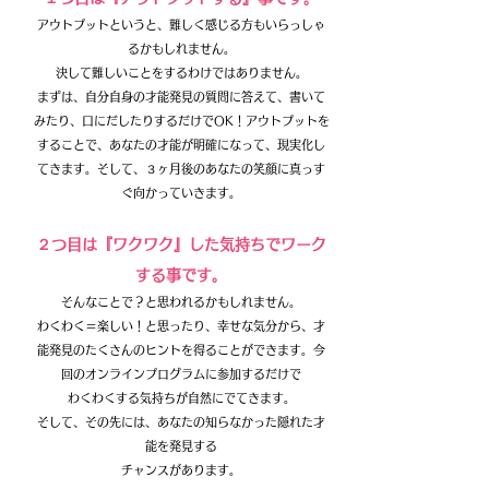
アウトプットというと、難しく感じる方もいらっしゃ
るかもしれません。
決して難しいことをするわけではありません。
まずは、自分自身の才能発見の質問に答えて、
書いて
みたり、口にだしたりするだけでOK！
アウトプットを
することで、あなたの才能が明確になって、現実化し
てきます。そして、
３ヶ月後のあなたの笑顔に真っす
ぐ向かっていきます。
２つ目は『ワクワク』した気持ちでワーク
する事です。
そんなことで？と思われるかもしれません。
わくわく＝楽しい！と思ったり、幸せな気分から、
才
能発見の
たくさんのヒントを得ることができます。
​今
回のオンラインプログラムに参加するだけで
わくわくする気持ちが自然にでてきます。
そして、その先には、あなたの知らなかった
隠れた才
能を
発見する
チャンスがあります。