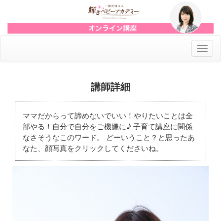
ナ
ビ
ゲ
ー
講師詳細
シ
ョ
ン
ママだからって諦めないでいい！やりたいことは全
の
部やる！自分で自分をご機嫌に♪ 子育て講座に関係
切
なさそうなこのワード。 どーいうこと？と思ったあ
替
なた、顔写真をクリックしてくださいね。