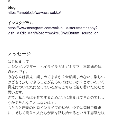
blog
https://ameblo.jp/wawawawakko/
インスタグラム
https://www.instagram.com/wakko_3sistersmamhappy?
igsh=MXdlejM4NWc4emtweA%3D%3D&utm_source=qr
メッセージ
はじめまして！
元シングルマザー、元イライラガミガミママ、三姉妹の母、
Wakkoです。
みなさんは育児、楽しめてますか？全然楽しめない、楽しい
けどもう少しできることがあるのではないか？とかいろいろ
育児について気になっているからこちらに辿り着いたのだと
思います。
さて、私たちは子育てするためだけに生まれてきたのでしょ
うか？そんなことはないはず。
もともと悲劇のヒロインタイプの私が、今では毎日ご機嫌
に、そして周りの人たちが夢を話し始めるという不思議な現